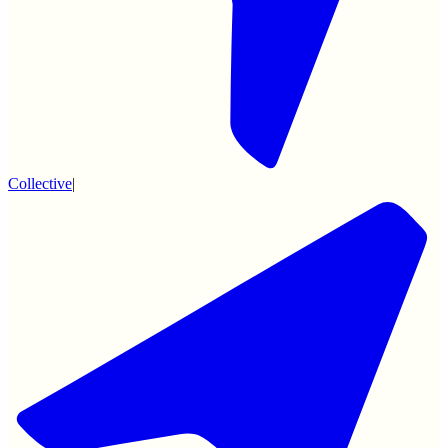
Collective
|