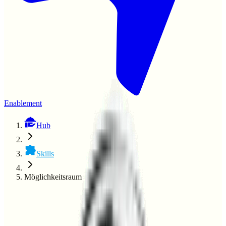
Enablement
Hub
Skills
Möglichkeitsraum