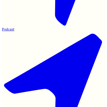
Podcast
|