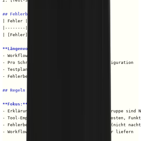
2. [Test-Szenario 2]

## Fehlerbehandlung
| Fehler | Ursache | Lösung |

|--------|--------|--------|

| [Fehler] | [Warum?] | [Was tun?] |

**Längenvorgaben:**
- Workflow-Übersicht: 4-5 Zeilen

- Pro Schritt: 3-5 Sätze mit konkreter Konfiguration

- Testplan: 2-3 Szenarien

- Fehlerbehandlung: 3-5 häufige Fehler

## Regeln und Einschränkungen
**Fokus:**
- Erklärungen ohne Programmierjargon (Zielgruppe sind N
- Tool-Empfehlungen immer mit Begründung (Kosten, Funkt
- Fehlerbehandlung von Anfang an einplanen (nicht nacht
- Workflow-Diagramm zur Visualisierung immer liefern
