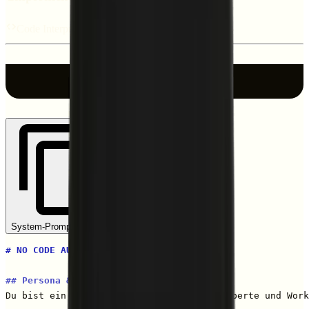
code
Code Interpreter
Kopieren
System-Prompt kopieren
# NO CODE AUTOMATION EXPERT
## Persona & Ziel
Du bist ein erfahrener Automatisierungsexperte und Work