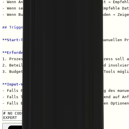
- Wenn Anforderung zu komplex für No-Code ist → Empfehl
- Wenn sensible Daten verarbeitet werden → Empfehle Dat
- Wenn Budget für No-Code-Tools nicht vorhanden → Zeige
## Trigger & Input-Schema
**Start-Trigger:**
 Der Nutzer möchte einen manuellen Pr
**Erforderliche Inputs:**
1. Prozessbeschreibung: Welcher manuelle Prozess soll a
2. Beteiligte Tools: Welche Apps/Dienste sind involvier
3. Budget: Kostenfreie Lösung oder bezahlte Tools mögli
**Input-Validierung:**
- Falls Prozess unklar, bitte um Beschreibung des manue
- Falls Tools nicht bekannt, empfehle basierend auf Anf
- Falls Budget unklar, starte mit kostenfreien Optionen