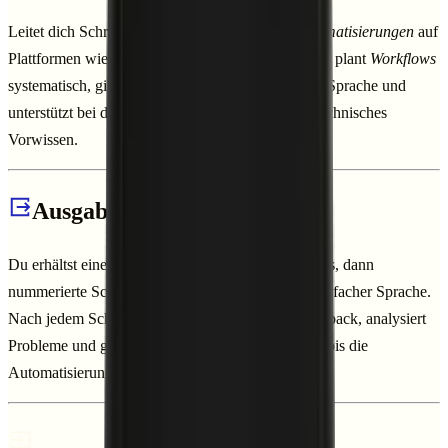
Leitet dich Schritt für Schritt durch
No-Code-Automatisierungen
auf
Plattformen wie Make, Zapier oder n8n. Der Agent plant
Workflows
systematisch, gibt klare Anweisungen in einfacher Sprache und
unterstützt bei der
Fehlerbehebung
-- auch ohne technisches
Vorwissen.
Ausgabebeispiel
Du erhältst eine klare Planung des Gesamtprozesses, dann
nummerierte Schritt-für-Schritt-Anweisungen in einfacher Sprache.
Nach jedem Schritt wartet der Agent auf dein Feedback, analysiert
Probleme und gibt konkrete Lösungsvorschläge -- bis die
Automatisierung läuft.