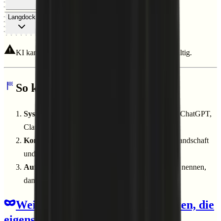
Langdock
KI kann Fehler machen. Prüfe alle Ergebnisse sorgfältig.
So kommst du in die Umsetzung
System-Prompt kopieren
– Den Prompt oben in ChatGPT,
Claude oder ein anderes LLM einfügen.
Kontextwissen hinterlegen
– Bestehende Tool-Landschaft
und Schnittstellen beschreiben.
Aufgabe beschreiben
– Projektziel und Plattform nennen,
dann den Anweisungen folgen.
Weitere Agenten
—
KI-Assistenten, die
eigenständig für dich arbeiten