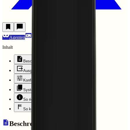
Agenten
IT
Inhalt
Beschreibung
Ausgabebeispiel
Konfiguration
System-Prompt kopieren
So richtest du den Agent ein
So kommst du in die Umsetzung
Beschreibung