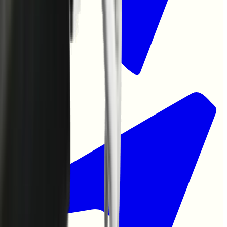
School
|