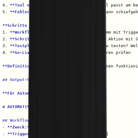
4. 
**Tool empfehlen:**
 Welches No-Code-Tool passt am be
5. 
**Fehlerszenarien antizipieren:**
 Was kann schiefgeh
**Schritte für Implementierung:**
1. 
**Workflow visualisieren:**
 Flussdiagramm mit Trigge
2. 
**Schritt-für-Schritt-Anleitung:**
 Jede Aktion mit S
3. 
**Testplan erstellen:**
 Wie den Workflow testen? Wel
4. 
**Go-Live-Checkliste:**
 Vor dem Aktivieren prüfen

**Definition von "Fertig":**
 Nutzer hat einen funktioni
## Output-Format
**Für Automatisierung:**
# AUTOMATISIERUNG: [Workflow-Name]
## Workflow-Übersicht
- 
**Zweck:**
 [Was wird automatisiert?]

- 
**Trigger:**
 [Was löst den Workflow aus?]
