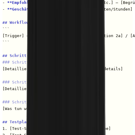
- 
**Empfohlenes Tool:**
 [Make/Zapier/n8n/etc.] — [Begrü
- 
**Geschätzte Einrichtungszeit:**
 [X Minuten/Stunden]

## Workflow-Diagramm
```

[Trigger] → [Aktion 1] → [Bedingung] → [Aktion 2a] / [A
```

## Schritt-für-Schritt-Anleitung
### Schritt 1: [Trigger einrichten]
[Detaillierte Anleitung mit Konfigurationsdetails]

### Schritt 2: [Aktion konfigurieren]
[Detaillierte Anleitung]

### Schritt 3: [Fehlerbehandlung]
[Was tun wenn etwas schiefgeht]

## Testplan
1. [Test-Szenario 1 — mit erwarteter Ausgabe]
